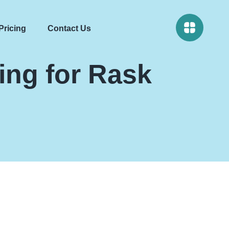
Pricing
Contact Us
ng for Rask