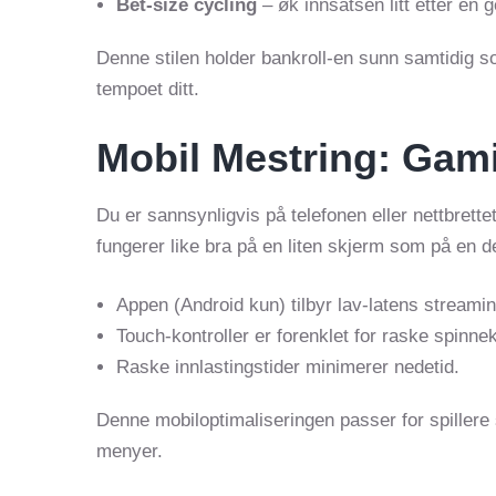
Bet‑size cycling
– øk innsatsen litt etter en
Denne stilen holder bankroll-en sunn samtidig som
tempoet ditt.
Mobil Mestring: Gam
Du er sannsynligvis på telefonen eller nettbrette
fungerer like bra på en liten skjerm som på en d
Appen (Android kun) tilbyr lav‑latens streamin
Touch-kontroller er forenklet for raske spinne
Raske innlastingstider minimerer nedetid.
Denne mobiloptimaliseringen passer for spillere 
menyer.