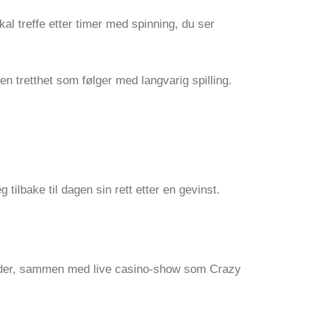
al treffe etter timer med spinning, du ser
ten tretthet som følger med langvarig spilling.
ilbake til dagen sin rett etter en gevinst.
nder, sammen med live casino-show som Crazy