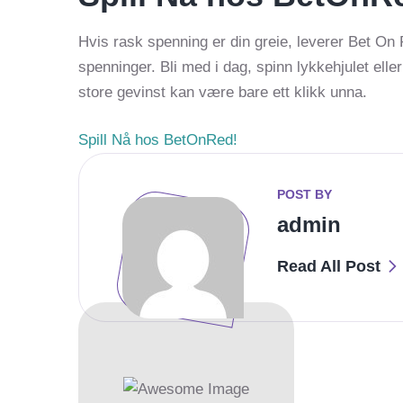
Hvis rask spenning er din greie, leverer Bet On R
spenninger. Bli med i dag, spinn lykkehjulet elle
store gevinst kan være bare ett klikk unna.
Spill Nå hos BetOnRed!
POST BY
admin
Read All Post