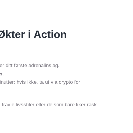
Økter i Action
r ditt første adrenalinslag.
r.
tter; hvis ikke, ta ut via crypto for
 travle livsstiler eller de som bare liker rask