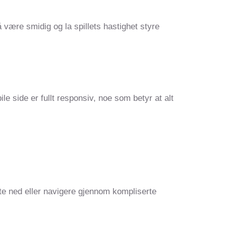
 være smidig og la spillets hastighet styre
e side er fullt responsiv, noe som betyr at alt
ste ned eller navigere gjennom kompliserte