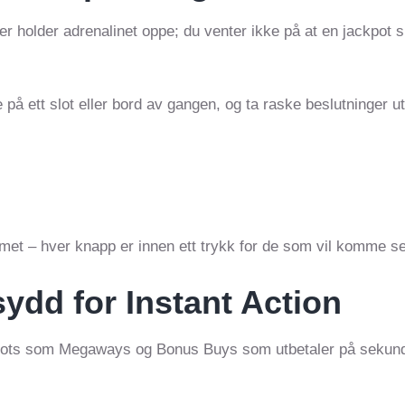
r holder adrenalinet oppe; du venter ikke på at en jackpot sk
e på ett slot eller bord av gangen, og ta raske beslutninger u
et – hver knapp er innen ett trykk for de som vil komme seg t
ydd for Instant Action
 slots som Megaways og Bonus Buys som utbetaler på seku