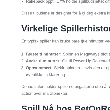
Rakeback
opptil 17% holder spillbudsjettet dit
Disse tilbudene er designet for å gi deg ekstra k
Virkelige Spillerhisto
En typisk spiller kan bruke bare tjue minutter v
Første ti minutter:
Spinn en Megaways slot til
Andre ti minutter:
Gå til Power Up Roulette f
Oppsummert:
Sjekk saldoen – hvis den er opp
øyeblikkelig klarering.
Denne stilen holder spillerne engasjerte uten å føl
action over maratonøkter.
Spill Nå hos BetOnR