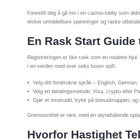
Forestill deg å gå inn i en casino-lobby som ald
elsker umiddelbare spenninger og raske utbetalin
En Rask Start Guide 
Registreringen er like rask som en roulette‑hjul.
i en verden med over seks tusen spill.
Velg ditt foretrukne språk – English, German, 
Velg en betalingsmetode: Visa, crypto eller Pay
Gjør et innskudd, trykk på bonusknappen, og d
Grensesnittet er rent, med en iøynefallende spl
Hvorfor Hastighet T