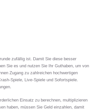
unde zufällig ist. Damit Sie diese besser
nen Sie es und nutzen Sie Ihr Guthaben, um von
 Ihnen Zugang zu zahlreichen hochwertigen
ash-Spiele, Live-Spiele und Sofortspiele.
ungen.
erlichen Einsatz zu berechnen, multiplizieren
sen haben, müssen Sie Geld einzahlen, damit