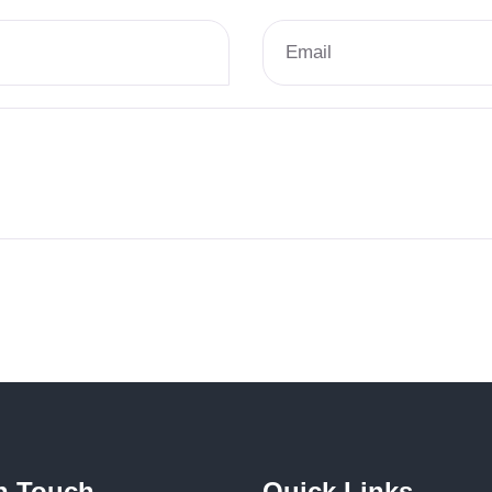
in Touch
Quick Links