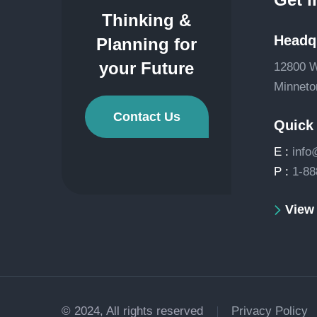
Thinking &
Headq
Planning for
your Future
12800 W
Minneto
Contact Us
Quick
E :
info
P :
1-88
View
© 2024, All rights reserved
Privacy Policy