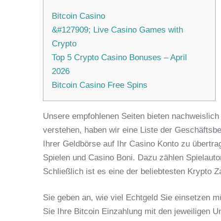
Bitcoin Casino
&#127909; Live Casino Games with
Crypto
Top 5 Crypto Casino Bonuses – April
2026
Bitcoin Casino Free Spins
Unsere empfohlenen Seiten bieten nachweislich fa
verstehen, haben wir eine Liste der Geschäftsb
Ihrer Geldbörse auf Ihr Casino Konto zu übertr
Spielen und Casino Boni. Dazu zählen Spielautom
Schließlich ist es eine der beliebtesten Krypto
Sie geben an, wie viel Echtgeld Sie einsetzen 
Sie Ihre Bitcoin Einzahlung mit den jeweilige