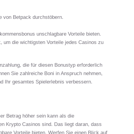
e von Betpack durchstöbern.
llkommensbonus unschlagbare Vorteile bieten.
, um die wichtigsten Vorteile jedes Casinos zu
ahlung, die für diesen Bonustyp erforderlich
können Sie zahlreiche Boni in Anspruch nehmen,
d Ihr gesamtes Spielerlebnis verbessern.
er Betrag höher sein kann als die
en Krypto Casinos sind. Das liegt daran, dass
are Vorteile bieten. Werfen Sie einen Blick auf