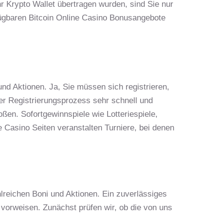
hr Krypto Wallet übertragen wurden, sind Sie nur
rfügbaren Bitcoin Online Casino Bonusangebote
nd Aktionen. Ja, Sie müssen sich registrieren,
er Registrierungsprozess sehr schnell und
oßen. Sofortgewinnspiele wie Lotteriespiele,
 Casino Seiten veranstalten Turniere, bei denen
lreichen Boni und Aktionen. Ein zuverlässiges
vorweisen. Zunächst prüfen wir, ob die von uns