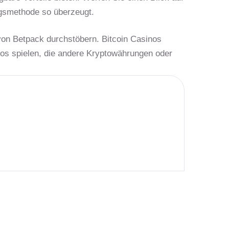
ngsmethode so überzeugt.
von Betpack durchstöbern. Bitcoin Casinos
sinos spielen, die andere Kryptowährungen oder