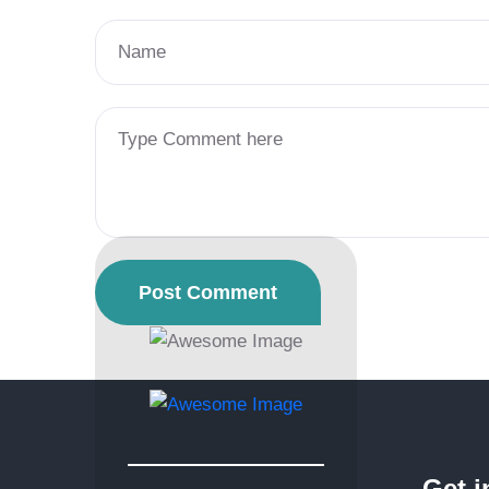
Post Comment
Get 