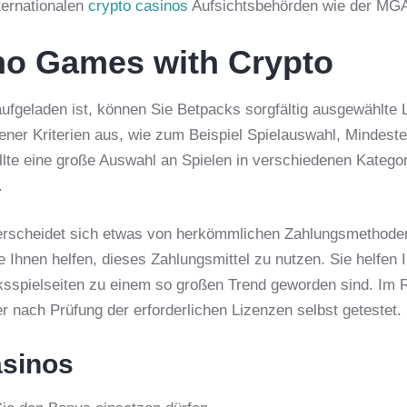
ternationalen
crypto casinos
Aufsichtsbehörden wie der MGA
no Games with Crypto
 aufgeladen ist, können Sie Betpacks sorgfältig ausgewählte
ener Kriterien aus, wie zum Beispiel Spielauswahl, Mindes
te eine große Auswahl an Spielen in verschiedenen Kategorie
.
erscheidet sich etwas von herkömmlichen Zahlungsmethoden, 
e Ihnen helfen, dieses Zahlungsmittel zu nutzen. Sie helfen
ksspielseiten zu einem so großen Trend geworden sind. I
r nach Prüfung der erforderlichen Lizenzen selbst getestet.
asinos