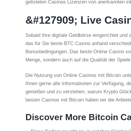
gelisteten Casinos Lizenzen von anerkannten in
&#127909; Live Casi
Sobald Ihre digitale Geldbörse eingerichtet und
das für Sie beste BTC Casino anhand verschied
Bonusbedingungen. Das beste Online Casino soll
Menge, sondern auch auf die Qualität der Spiele
Die Nutzung von Online Casinos mit Bitcoin unt
Ihnen gerne alle Informationen zur Verfügung, di
genießen und zu verstehen, warum Krypto Glüc
besten Casinos mit Bitcoin haben wir die Anbiete
Discover More Bitcoin C