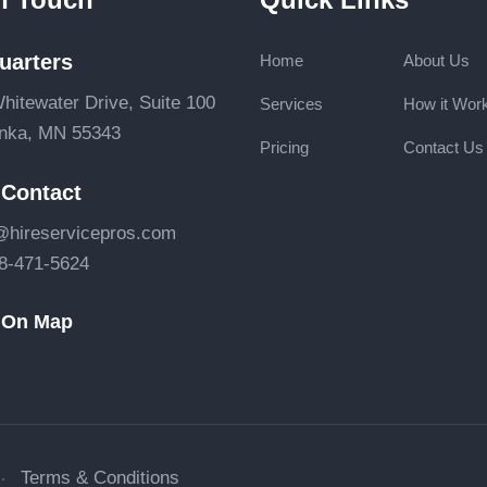
uarters
Home
About Us
hitewater Drive, Suite 100
Services
How it Wor
nka, MN 55343
Pricing
Contact Us
 Contact
@hireservicepros.com
8-471-5624
 On Map
Terms & Conditions