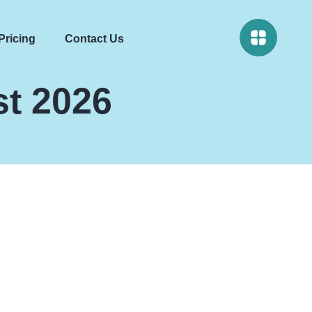
Pricing
Contact Us
st 2026