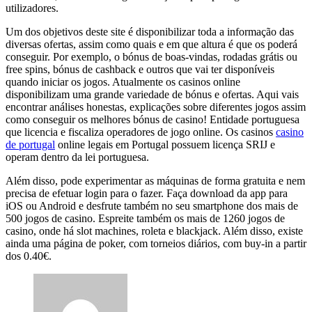
utilizadores.
Um dos objetivos deste site é disponibilizar toda a informação das
diversas ofertas, assim como quais e em que altura é que os poderá
conseguir. Por exemplo, o bónus de boas-vindas, rodadas grátis ou
free spins, bónus de cashback e outros que vai ter disponíveis
quando iniciar os jogos. Atualmente os casinos online
disponibilizam uma grande variedade de bónus e ofertas. Aqui vais
encontrar análises honestas, explicações sobre diferentes jogos assim
como conseguir os melhores bónus de casino! Entidade portuguesa
que licencia e fiscaliza operadores de jogo online. Os casinos
casino
de portugal
online legais em Portugal possuem licença SRIJ e
operam dentro da lei portuguesa.
Além disso, pode experimentar as máquinas de forma gratuita e nem
precisa de efetuar login para o fazer. Faça download da app para
iOS ou Android e desfrute também no seu smartphone dos mais de
500 jogos de casino. Espreite também os mais de 1260 jogos de
casino, onde há slot machines, roleta e blackjack. Além disso, existe
ainda uma página de poker, com torneios diários, com buy-in a partir
dos 0.40€.