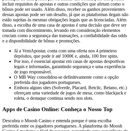
incluir requisitos de apostas e outras condições que afetam como o
bônus pode ser usado. Além disso, receber os ganhos provenientes
dessas apostas pode ser um desafio, já que as plataformas ilegais não
estão sujeitas às mesmas obrigações legais que as licenciadas. Além
disso, a escolha de uma casa de apostas é uma decisão que deve ser
tomada com discernimento, levando em consideração elementos
cruciais como a segurança das transações, a confiabilidade das odds
e a disponibilidade de bônus e promoções.
Já a VemApostar, conta com uma oferta nos 4 primeiros
depósitos, que pode ir até 1000€ e, ainda, 100 free spins.
Por isso, é essencial apostar em casas de apostas desportivas
legais e informadas, garantindo segurança e uma experiência
de jogo responsável.
O MB Way consolidou-se definitivamente como a opção
preferida dos jogadores portugueses.
Embora alguns sites (Solverde, Placard, Betclic, Betano, etc.)
ofereçam uma variedade de jogos de mesa, como blackjack e
roleta, o destaque continua sendo nos slots.
Apps de Casino Online: Conheça o Nosso Top
Descubra o Moosh Casino e entenda porque é uma escolha
preferida entre os jogadores portugueses. A plataforma do Moosh