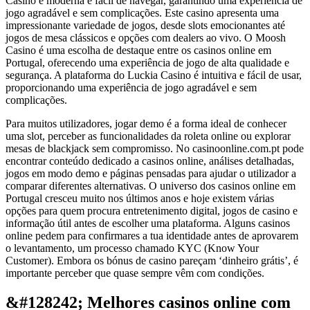
Casino é moderna e fácil de navegar, garantindo uma experiência de
jogo agradável e sem complicações. Este casino apresenta uma
impressionante variedade de jogos, desde slots emocionantes até
jogos de mesa clássicos e opções com dealers ao vivo. O Moosh
Casino é uma escolha de destaque entre os casinos online em
Portugal, oferecendo uma experiência de jogo de alta qualidade e
segurança. A plataforma do Luckia Casino é intuitiva e fácil de usar,
proporcionando uma experiência de jogo agradável e sem
complicações.
Para muitos utilizadores, jogar demo é a forma ideal de conhecer
uma slot, perceber as funcionalidades da roleta online ou explorar
mesas de blackjack sem compromisso. No casinoonline.com.pt pode
encontrar conteúdo dedicado a casinos online, análises detalhadas,
jogos em modo demo e páginas pensadas para ajudar o utilizador a
comparar diferentes alternativas. O universo dos casinos online em
Portugal cresceu muito nos últimos anos e hoje existem várias
opções para quem procura entretenimento digital, jogos de casino e
informação útil antes de escolher uma plataforma. Alguns casinos
online pedem para confirmares a tua identidade antes de aprovarem
o levantamento, um processo chamado KYC (Know Your
Customer). Embora os bónus de casino pareçam ‘dinheiro grátis’, é
importante perceber que quase sempre vêm com condições.
&#128242; Melhores casinos online com